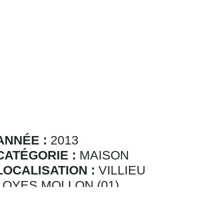
ANNÉE :
2013
CATÉGORIE :
MAISON
LOCALISATION :
VILLIEU
LOYES MOLLON (01)
POINTS CLÉS :
Charpente,
Étage, Lumière