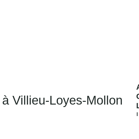
 à Villieu-Loyes-Mollon
n individuelle de 140 m² offre un cadre de vie
ecture intègre une charpente apparente qui