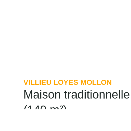
VILLIEU LOYES MOLLON
Maison traditionnelle
(140 m²)
Située à Villieu-Loyes-Mollon, cette maiso
alliant tradition et modernité. Son archit