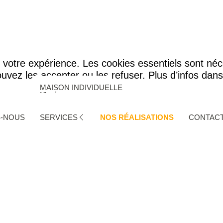
r votre expérience. Les cookies essentiels sont né
uvez les accepter ou les refuser. Plus d’infos dan
MAISON INDIVIDUELLE
RÉNOVATION
EXTENSION
TERTIAIRE
S-NOUS
SERVICES
NOS RÉALISATIONS
CONTAC
MAISON MÉDICALE
AUDIT ENERGÉTIQUE INCITATIF